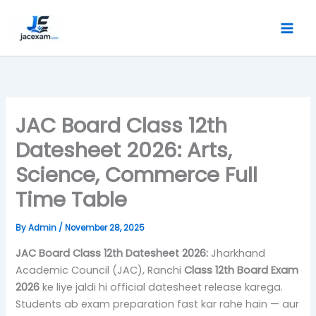
Skip
to
content
JAC Board Class 12th
Datesheet 2026: Arts,
Science, Commerce Full
Time Table
By
Admin
/
November 28, 2025
JAC Board Class 12th Datesheet 2026:
Jharkhand
Academic Council (JAC), Ranchi
Class 12th Board Exam
2026
ke liye jaldi hi official datesheet release karega.
Students ab exam preparation fast kar rahe hain — aur