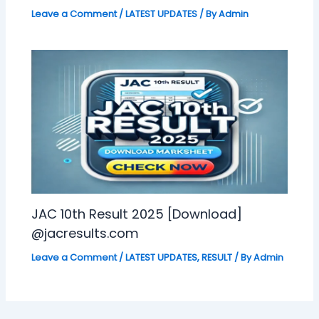
Leave a Comment
/
LATEST UPDATES
/ By
Admin
JAC 10th Result 2025 [Download]
@jacresults.com
Leave a Comment
/
LATEST UPDATES
,
RESULT
/ By
Admin