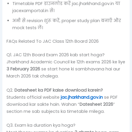
Timetable PDF डाउनलोड करें jac.jharkhand.gov.in या
jacexamportal.in से।
अभी से revision शुरू करें, proper study plan बनाएँ और
mock tests लें।
FAQs Related To JAC Class 12th Board 2026
Q1. JAC 12th Board Exam 2026 kab start hoga?
Jharkhand Academic Council ke 12th exams 2026 ke liye
3 February 2026
se start hone ki sambhavana hai aur
March 2026 tak chalega.
Q2.
Datesheet ka PDF kaise download karein?
Students official website
jac.jharkhand.gov.in
se PDF
download kar sakte hain. Wahan “
Datesheet 2026
”
section me sab subjects ka timetable milega.
Q3. Exam ka duration kya hoga?