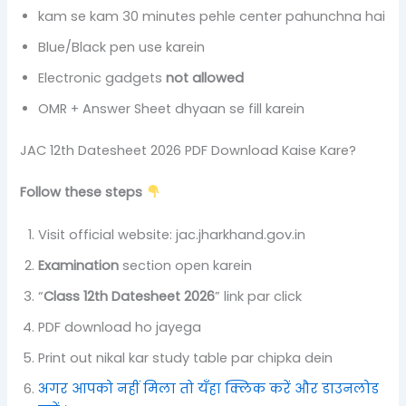
kam se kam 30 minutes pehle center pahunchna hai
Blue/Black pen use karein
Electronic gadgets
not allowed
OMR + Answer Sheet dhyaan se fill karein
JAC 12th Datesheet 2026 PDF Download Kaise Kare?
Follow these steps
Visit official website: jac.jharkhand.gov.in
Examination
section open karein
“
Class 12th Datesheet 2026
” link par click
PDF download ho jayega
Print out nikal kar study table par chipka dein
अगर आपको नहीं मिला तो यँहा क्लिक करें और डाउनलोड