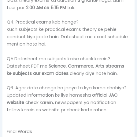
Most theory exams ka duration
3 ghante
hoga, aam
taur par
2:00 AM se 5:15 PM
tak.
Q4. Practical exams kab honge?
Kuch subjects ke practical exams theory se pehle
conduct kiye jaate hain. Datesheet me exact schedule
mention hota hai.
Q5.Datesheet me subjects kaise check karein?
Datesheet PDF me
Science, Commerce, Arts streams
ke subjects aur exam dates
clearly diye hote hain.
Q6. Agar date change ho jaaye to kya karna chahiye?
Updated information ke liye hamesha
official JAC
website
check karein, newspapers ya notification
follow karein es website pr check karte rahen.
Final Words